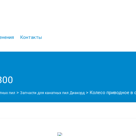
енения
Контакты
300
>
>
Колесо приводное в 
тных пил
Запчасти для канатных пил Диакорд