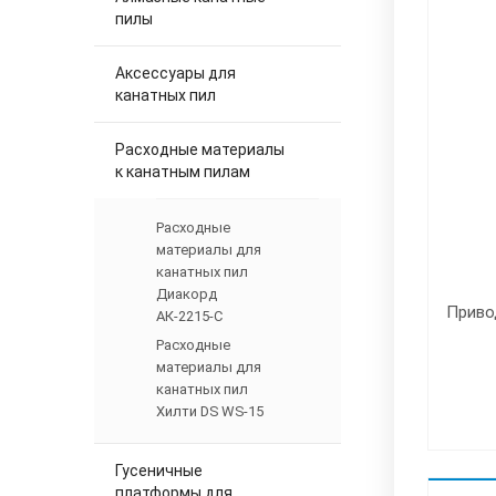
пилы
Аксессуары для
канатных пил
Расходные материалы
к канатным пилам
Расходные
материалы для
канатных пил
Диакорд
Приво
АК-2215-С
Расходные
материалы для
канатных пил
Хилти DS WS-15
Гусеничные
платформы для