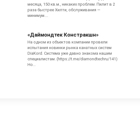
месяца, 150 кв.м., никаких проблем. Пилит в 2
раза быстрее Хилти, обслуживания —
минимум....
«Даймондтек Констракшн»
На одном из объектов компании провели
испытания новинки рынка канатных систем
DiaKord. Система уже давно знакома нашим
специалистам. (https://t.me/diamondtechru/141)
Но...